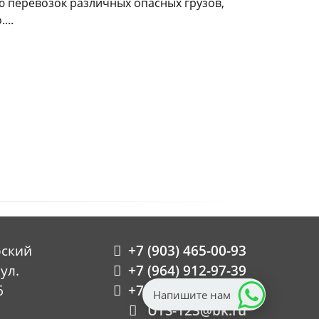
ю перевозок различных опасных грузов,
...
рский
+7 (903) 465-00-93
ул.
+7 (964) 912-97-39
6
+7 (928) 217-05-05
Напишите нам
UTS-123@bk.ru